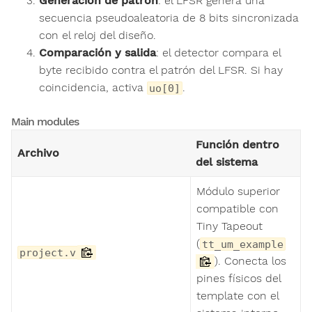
Generación de patrón
: el LFSR genera una
secuencia pseudoaleatoria de 8 bits sincronizada
con el reloj del diseño.
Comparación y salida
: el detector compara el
byte recibido contra el patrón del LFSR. Si hay
coincidencia, activa
.
uo[0]
Main modules
Función dentro
Archivo
del sistema
Módulo superior
compatible con
Tiny Tapeout
(
tt_um_example
project.v
). Conecta los
pines físicos del
template con el