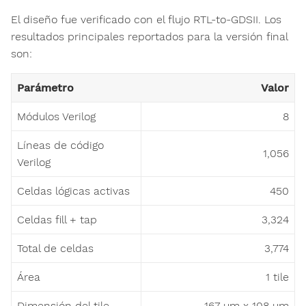
El diseño fue verificado con el flujo RTL-to-GDSII. Los
resultados principales reportados para la versión final
son:
Parámetro
Valor
Módulos Verilog
8
Líneas de código
1,056
Verilog
Celdas lógicas activas
450
Celdas fill + tap
3,324
Total de celdas
3,774
Área
1 tile
Dimensión del tile
167 µm x 108 µm