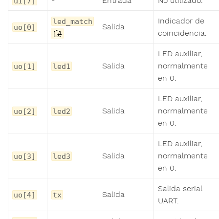
-
Entrada
No utilizado.
ui[7]
Indicador de
led_match
Salida
uo[0]
coincidencia.
LED auxiliar,
Salida
normalmente
uo[1]
led1
en 0.
LED auxiliar,
Salida
normalmente
uo[2]
led2
en 0.
LED auxiliar,
Salida
normalmente
uo[3]
led3
en 0.
Salida serial
Salida
uo[4]
tx
UART.