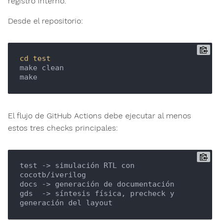
registro interno.
Desde el repositorio:
cd
test
make clean

El flujo de GitHub Actions debe ejecutar al menos
estos tres checks principales:
test -> simulación RTL con 
cocotb/iverilog

docs -> generación de documentación

gds  -> síntesis física, precheck y 