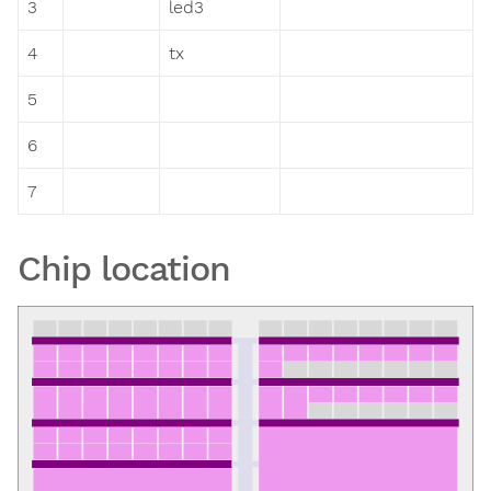
3
led3
4
tx
5
6
7
Chip location