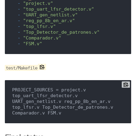
-
"project.v"
-
"top_uart_lfsr_detector.v"
-
"UART_gen_netlist.v"
-
"reg_pp_8b_en_ar.v"
-
"top_lfsr.v"
-
"Top_Detector_de_patrones.v"
-
"Comparador.v"
-
"FSM.v"
test/Makefile
PROJECT_SOURCES = project.v 
top_uart_lfsr_detector.v 
UART_gen_netlist.v reg_pp_8b_en_ar.v 
top_lfsr.v Top_Detector_de_patrones.v 