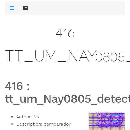
416
TT_UM_NAY080
416
:
tt_um_Nay0805_detect
Author:
NK
Description:
comparador