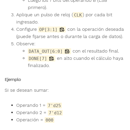
Luego los 7 bits del operando B (LSB
primero).
Aplique un pulso de reloj (
) por cada bit
CLK
ingresado.
Configure
con la operación deseada
OP[3:1]
(puede fijarse antes o durante la carga de datos).
Observe:
con el resultado final.
DATA_OUT[6:0]
en alto cuando el cálculo haya
DONE[7]
finalizado.
Ejemplo
Si se desean sumar:
Operando 1 =
7'd25
Operando 2 =
7'd12
Operación =
000